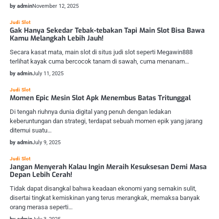
by admin
November 12, 2025
Judi Slot
Gak Hanya Sekedar Tebak-tebakan Tapi Main Slot Bisa Bawa
Kamu Melangkah Lebih Jauh!
Secara kasat mata, main slot di situs judi slot seperti Megawin888
terlihat kayak cuma bercocok tanam di sawah, cuma menanam…
by admin
July 11, 2025
Judi Slot
Momen Epic Mesin Slot Apk Menembus Batas Tritunggal
Di tengah riuhnya dunia digital yang penuh dengan ledakan
keberuntungan dan strategi, terdapat sebuah momen epik yang jarang
ditemui suatu…
by admin
July 9, 2025
Judi Slot
Jangan Menyerah Kalau Ingin Meraih Kesuksesan Demi Masa
Depan Lebih Cerah!
Tidak dapat disangkal bahwa keadaan ekonomi yang semakin sulit,
disertai tingkat kemiskinan yang terus merangkak, memaksa banyak
orang merasa seperti…